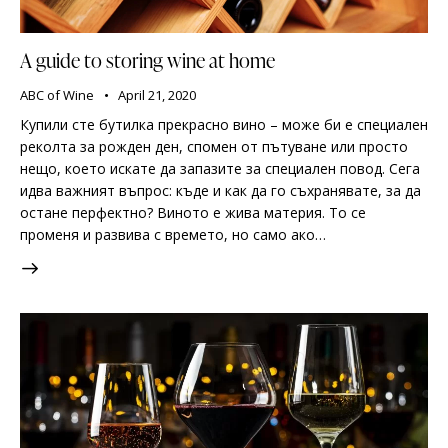
A guide to storing wine at home
ABC of Wine
April 21, 2020
Купили сте бутилка прекрасно вино – може би е специален
реколта за рожден ден, спомен от пътуване или просто
нещо, което искате да запазите за специален повод. Сега
идва важният въпрос: къде и как да го съхранявате, за да
остане перфектно? Виното е жива материя. То се
променя и развива с времето, но само ако…