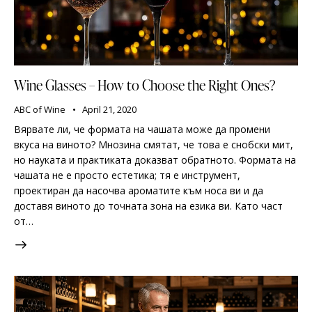
Wine Glasses – How to Choose the Right Ones?
ABC of Wine
April 21, 2020
Вярвате ли, че формата на чашата може да промени
вкуса на виното? Мнозина смятат, че това е снобски мит,
но науката и практиката доказват обратното. Формата на
чашата не е просто естетика; тя е инструмент,
проектиран да насочва ароматите към носа ви и да
доставя виното до точната зона на езика ви. Като част
от…