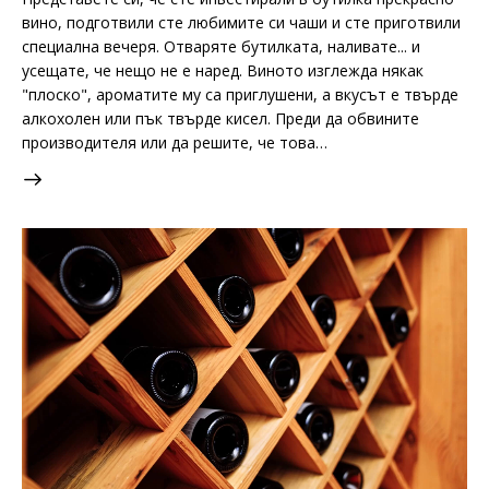
вино, подготвили сте любимите си чаши и сте приготвили
специална вечеря. Отваряте бутилката, наливате... и
усещате, че нещо не е наред. Виното изглежда някак
"плоско", ароматите му са приглушени, а вкусът е твърде
алкохолен или пък твърде кисел. Преди да обвините
производителя или да решите, че това…