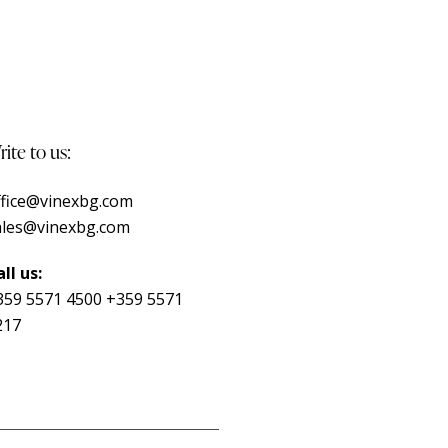
ite to us:
ffice@vinexbg.com
ales@vinexbg.com
ll us:
359 5571 4500
+359 5571
217