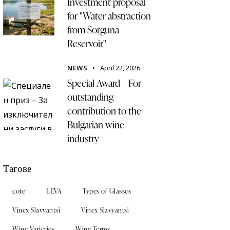
Investment proposal
for "Water abstraction
from Sorguna
Reservoir"
NEWS
April 22, 2026
Special Award – For
outstanding
contribution to the
Bulgarian wine
industry
Тагове
cote
LEVA
Types of Glasses
Vinex Slavyantsi
Vinex Slavyantsi
Wine Varieties
Wine Terms