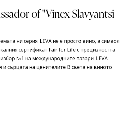
sador of "Vinex Slavyantsi
мата ни серия. LEVA не е просто вино, а символ
алния сертификат Fair for Life с прецизността
 избор №1 на международните пазари. LEVA:
 и сърцата на ценителите В света на виното