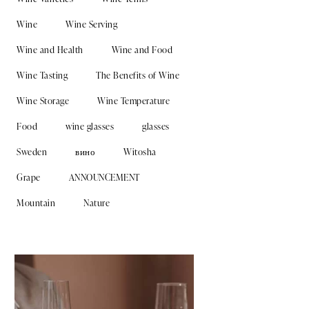
Wine
Wine Serving
Wine and Health
Wine and Food
Wine Tasting
The Benefits of Wine
Wine Storage
Wine Temperature
Food
wine glasses
glasses
Sweden
вино
Witosha
Grape
ANNOUNCEMENT
Mountain
Nature