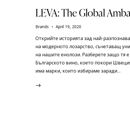
LEVA: The Global Ambas
Brands
April 19, 2020
Открийте историята зад най-разпознавае
на модерното лозарство, съчетаващ уник
на нашите енолози. Разберете защо тя е
Българското вино, което покори Швеция
има марки, които избираме заради…