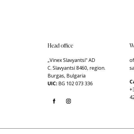
Head office
Wr
„Vinex Slavyantsi" AD
o
C.
Slavyantsi 8460,
region.
s
Burgas, Bulgaria
Ca
UIC:
BG 102 073 336
+
4