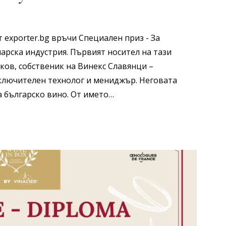
 exporter.bg връчи Специален приз - За
арска индустрия. Първият носител на тази
ков, собственик на Винекс Славянци –
ключителен технолог и мениджър. Неговата
а българско вино. От името…