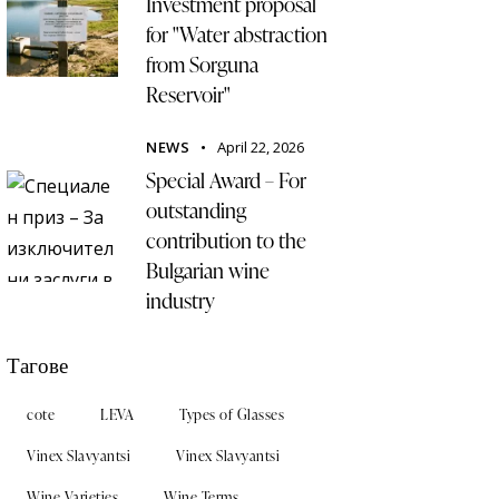
Investment proposal
for "Water abstraction
from Sorguna
Reservoir"
NEWS
April 22, 2026
Special Award – For
outstanding
contribution to the
Bulgarian wine
industry
Тагове
cote
LEVA
Types of Glasses
Vinex Slavyantsi
Vinex Slavyantsi
Wine Varieties
Wine Terms