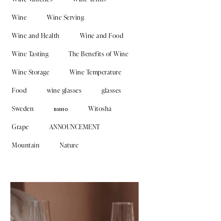
Wine
Wine Serving
Wine and Health
Wine and Food
Wine Tasting
The Benefits of Wine
Wine Storage
Wine Temperature
Food
wine glasses
glasses
Sweden
вино
Witosha
Grape
ANNOUNCEMENT
Mountain
Nature