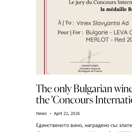
The only Bulgarian win
Searc
the 'Concours Internati
News
April 22, 2026
Единственoто вино, наградено със злат