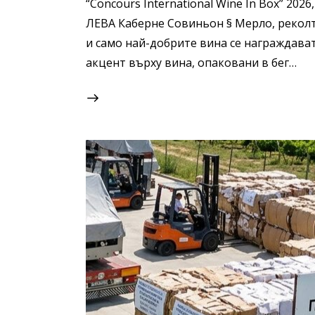
“Concours International Wine In Box” 20
ЛЕВА Каберне Совиньон § Мерло, реколт
и само най-добрите вина се награждава
акцент върху вина, опаковани в бег…