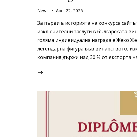
News
April 22, 2026
За първи в историята на конкурса сайтът
изключителни заслуги в българската вин
голяма индивидуална награда е Жеко Же
легендарна фигура във винарството, из
компания държи над 30 % от експорта н