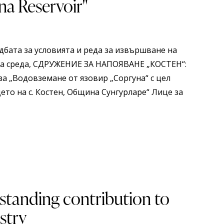
na Reservoir"
аредбата за условията и реда за извършване на
та среда, СДРУЖЕНИЕ ЗА НАПОЯВАНЕ „КОСТЕН“:
 „Водовземане от язовир „Соргуна“ с цел
то на с. Костен, Община Сунгурларе“ Лице за
standing contribution to
stry