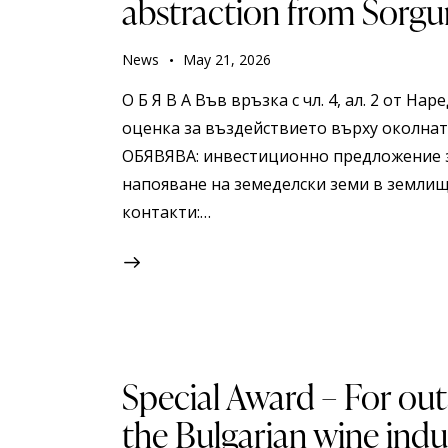
abstraction from Sorgu
News
May 21, 2026
О Б Я В А Във връзка с чл. 4, ал. 2 от Н
оценка за въздействието върху околна
ОБЯВЯВА: инвестиционно предложение за
напояване на земеделски земи в землище
контакти:…
Special Award – For out
the Bulgarian wine indu