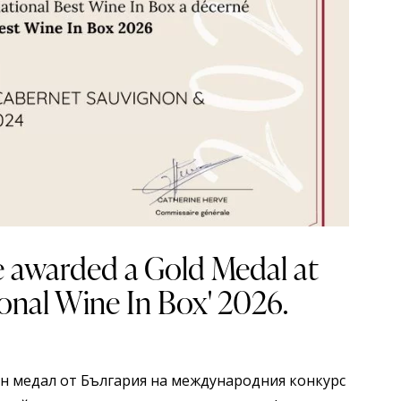
e awarded a Gold Medal at
h
onal Wine In Box' 2026.
ен медал от България на международния конкурс