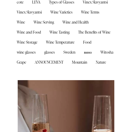
cote
LEVA
Types of Glasses
Vinex Slavyantsi
Vinex Slavyantsi
Wine Varieties
Wine Terms
Wine
Wine Serving
Wine and Health
Wine and Food
Wine Tasting
The Benefits of Wine
Wine Storage
Wine Temperature
Food
wine glasses
glasses
Sweden
вино
Witosha
Grape
ANNOUNCEMENT
Mountain
Nature