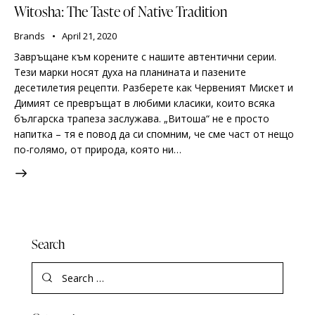
Witosha: The Taste of Native Tradition
Brands
April 21, 2020
Завръщане към корените с нашите автентични серии.
Тези марки носят духа на планината и пазените
десетилетия рецепти. Разберете как Червеният Мискет и
Димият се превръщат в любими класики, които всяка
българска трапеза заслужава. „Витоша“ не е просто
напитка – тя е повод да си спомним, че сме част от нещо
по-голямо, от природа, която ни…
Search