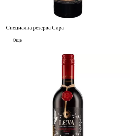
Специална резерва Сира
Още