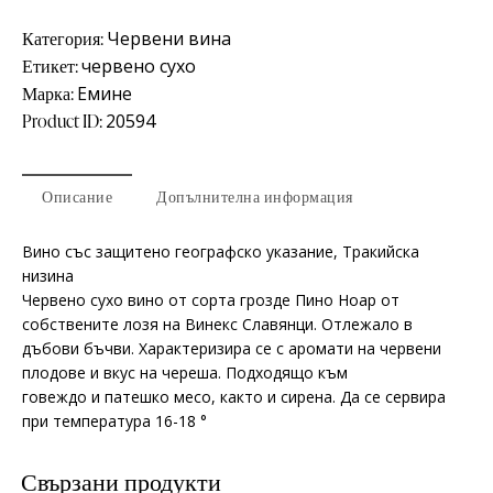
Категория:
Червени вина
Етикет:
червено сухо
Марка:
Емине
Product ID:
20594
Описание
Допълнителна информация
Вино със защитено географско указание, Тракийска
низина
Червено сухо вино от сорта грозде Пино Ноар от
собствените лозя на Винекс Славянци. Отлежало в
дъбови бъчви. Характеризира се с аромати на червени
плодове и вкус на череша. Подходящо към
говеждо и патешко месо, както и сирена. Да се сервира
при температура 16-18 °
Свързани продукти