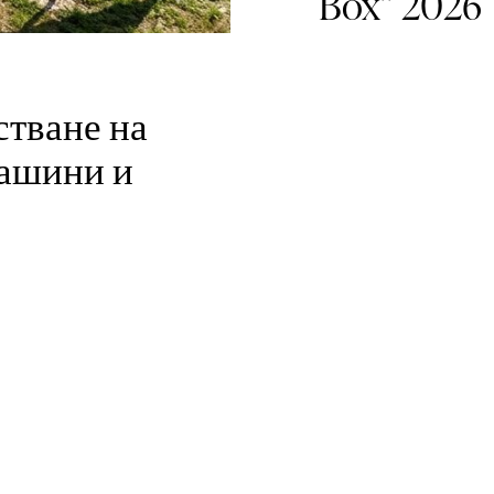
Box” 2026
тване на
машини и