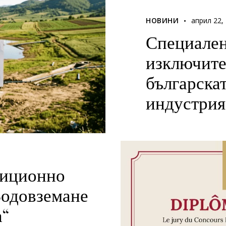
НОВИНИ
април 22,
Специален
изключите
българска
индустрия
тиционно
Водовземане
а“