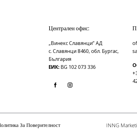
Централен офис:
П
„Винекс Славянци” АД
o
с.
Славянци 8460,
обл.
Бургас,
s
България
О
ЕИК:
BG 102 073 336
+
4
олитика За Поверителност
INNG Marketi