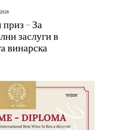
 2026
 приз – За
лни заслуги в
та винарска