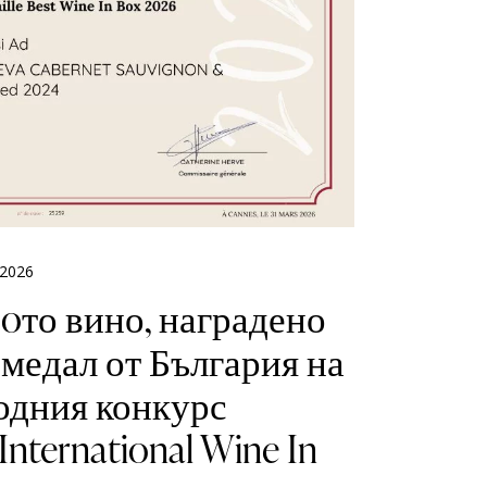
 2026
oто вино, наградено
 медал от България на
дния конкурс
International Wine In