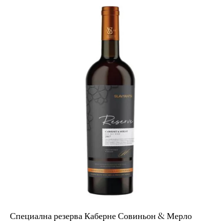
Специална резерва Каберне Совиньон & Мерло