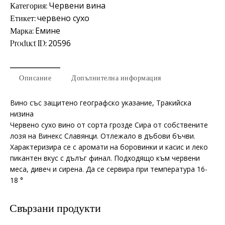
Категория:
Червени вина
Етикет:
червено сухо
Марка:
Емине
Product ID:
20596
Описание
Допълнителна информация
Вино със защитено географско указание, Тракийска
низина
Червено сухо вино от сорта грозде Сира от собствените
лозя на Винекс Славянци. Отлежало в дъбови бъчви.
Характеризира се с аромати на боровинки и касис и леко
пикантен вкус с дълъг финал. Подходящо към червени
меса, дивеч и сирена. Да се сервира при температура 16-
18 °
Свързани продукти