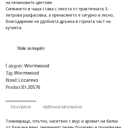
на пелиновите цветове.
Сипването в чаша става с лекота от практичната 3-
литрова разфасовка, а пренасянето е сигурно и лесно,
благодарение на удобната дръжка в горната част на
кутията.
Category:
Wormwood
Tag:
Wormwood
Brand:
Lozarevo
Product ID:
20576
Description
Additional information
Тонизиращо, плътно, наситено с вкус и аромат на билки
от балкана вино. Червеният пелин Лозарево е произведен