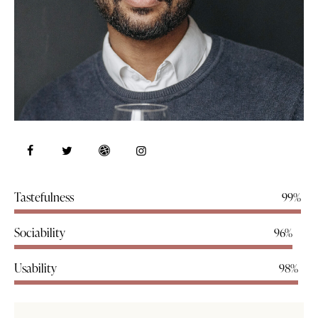
Tastefulness
99%
Sociability
96%
Usability
98%