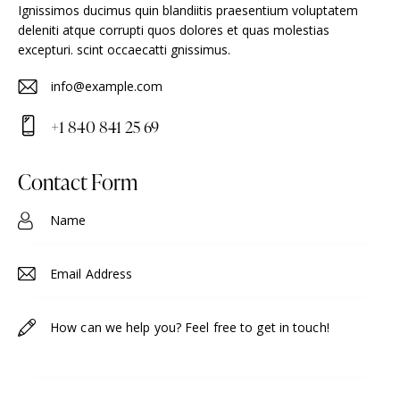
Ignissimos ducimus quin blandiitis praesentium voluptatem
deleniti atque corrupti quos dolores et quas molestias
excepturi. scint occaecatti gnissimus.
info@example.com
E-
+1 840 841 25 69
m
Ph
ail
on
Contact Form
:
e: