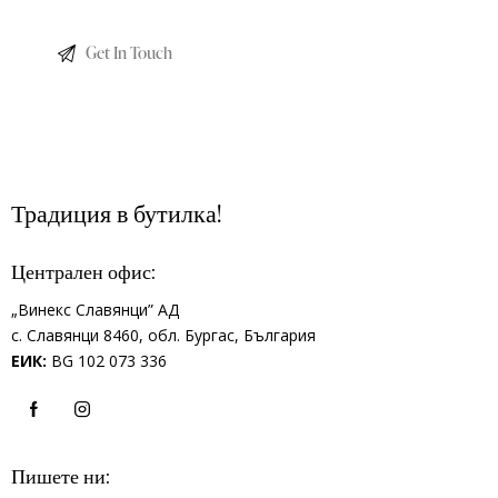
Традиция в бутилка!
Централен офис:
„Винекс Славянци” АД
с.
Славянци 8460,
обл.
Бургас, България
ЕИК:
BG 102 073 336
Пишете ни: