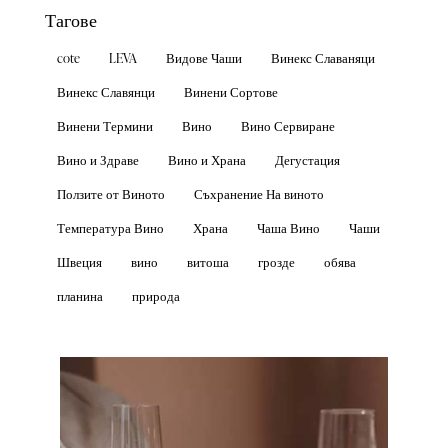
Тагове
cote
LEVA
Видове Чаши
Винекс Славаняци
Винекс Славянци
Винени Сортове
Винени Термини
Вино
Вино Сервиране
Вино и Здраве
Вино и Храна
Дегустация
Ползите от Виното
Съхранение На виното
Температура Вино
Храна
Чаша Вино
Чаши
Швеция
вино
витоша
грозде
обява
планина
природа