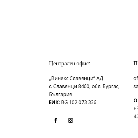
Централен офис:
П
„Винекс Славянци” АД
o
с.
Славянци 8460,
обл.
Бургас,
s
България
О
ЕИК:
BG 102 073 336
+
4