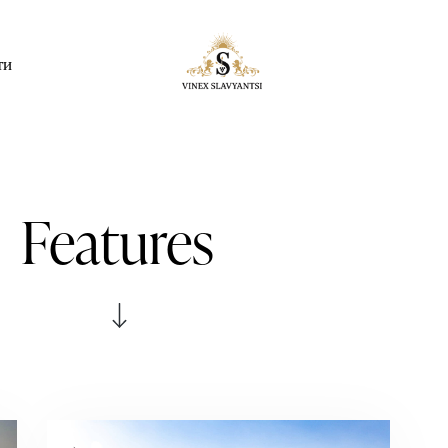
ти
Features