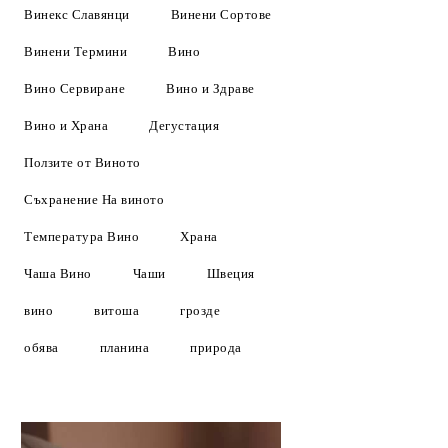
Винекс Славянци
Винени Сортове
Винени Термини
Вино
Вино Сервиране
Вино и Здраве
Вино и Храна
Дегустация
Ползите от Виното
Съхранение На виното
Температура Вино
Храна
Чаша Вино
Чаши
Швеция
вино
витоша
грозде
обява
планина
природа