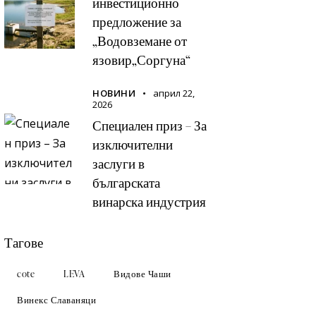
инвестиционно
предложение за
„Водовземане от
язовир„Соргуна“
НОВИНИ
април 22,
2026
Специален приз – За
изключителни
заслуги в
българската
винарска индустрия
Тагове
cote
LEVA
Видове Чаши
Винекс Славаняци