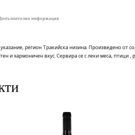
Допълнителна информация
 указание, регион Тракийска низина. Произведено от со
тен и хармоничен вкус. Сервира се с леки меса, птици , 
кти