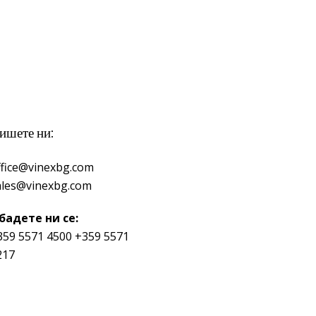
ишете ни:
ffice@vinexbg.com
ales@vinexbg.com
бадете ни се:
359 5571 4500
+359 5571
217