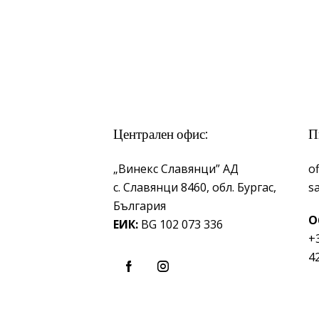
Централен офис:
П
„Винекс Славянци” АД
o
с.
Славянци 8460,
обл.
Бургас,
s
България
О
ЕИК:
BG 102 073 336
+
4