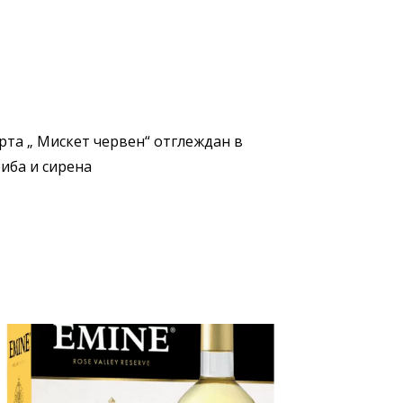
рта „ Мискет червен“ отглеждан в
риба и сирена