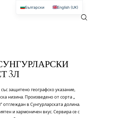
Български
English (UK)
СУНГУРЛАРСКИ
Т 3Л
 със защитено географско указание,
ска низина. Произведено от сорта „
“ отглеждан в Сунгурларската долина.
иятен и хармоничен вкус. Сервира се с