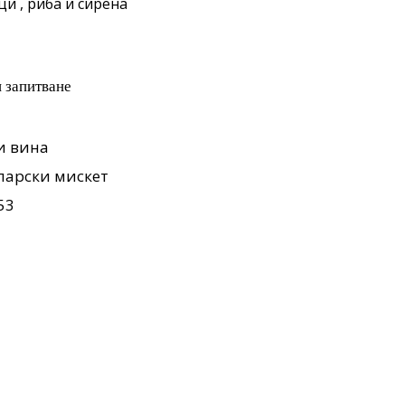
ци , риба и сирена
и вина
ларски мискет
53