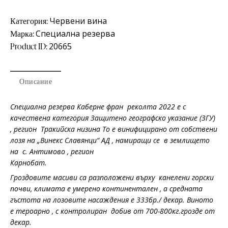
Категория:
Червени вина
Марка:
Специална резерва
Product ID:
20665
Описание
Специална резерва Каберне фран реколта 2022 е с
качествена категория Защитено географско указание
(
ЗГУ
)
, регион Тракийска низина То е винифицирано от собствени
лозя на „Винекс Славянци“ АД , намиращи се в землището
на с. Антимово , регион
Карнобат.
Гроздовите масиви са разположени върху канелени горски
почви, климата е умерено континентален , а средната
гъстота на лозовите насаждения е 333бр./ декар. Виното
е тероарно , с контролиран добив от 700-800кг.грозде от
декар.