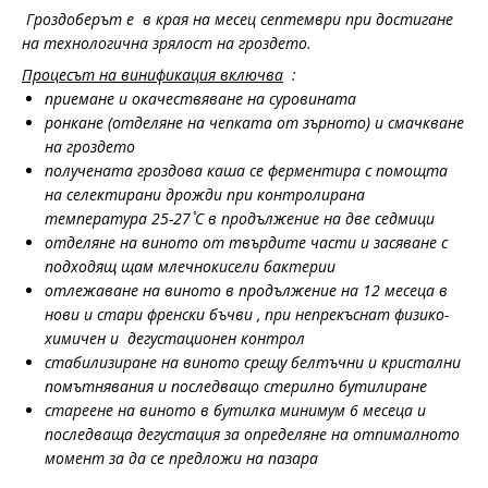
Гроздоберът е в края на месец септември при достигане
на технологична зрялост на гроздето.
Процесът на винификация включва
:
приемане и окачествяване на суровината
ронкане
(
отделяне на чепката от зърното
)
и смачкване
на гроздето
получената гроздова каша се ферментира с помощта
на селектирани дрожди при контролирана
температура 25-27 ̊С в продължение на две седмици
отделяне на виното от твърдите части и засяване с
подходящ щам млечнокисели бактерии
отлежаване на виното в продължение на 12 месеца в
нови и стари френски бъчви , при непрекъснат физико-
химичен и дегустационен контрол
стабилизиране на виното срещу белтъчни и кристални
помътнявания и последващо стерилно бутилиране
стареене на виното в бутилка минимум 6 месеца и
последваща дегустация за определяне на отпималното
момент за да се предложи на пазара