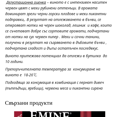
Дегустационна оценка
– виното е с интензивен наситен
червен цвят с меки рубинени оттенъци. В аромата
доминират зрели черни горски плодове и меки пикантни
подправки,. В резултат на отлежаването в бъчви, се
открояват нотки на черен шоколад, лешник и кафе, които
се съчетават добре със сортовите аромати, подчертани
от нотки на сух червен пипер . Меки и сочни танини,
получени в резултат на съзряването в дъбовите бъчви ,
подчертана сладост и дълъг остатъчен последвкус.
Виното притежава потенциал да отлежи в бутилка до
10 години.
Препоръчителната температура за консумиране на
виното е 18-20 ̊С.
Подходящо за консумация в комбинация с пернат дивеч
(пътпъдъци, яребици), червени меса и пикантни сирена
Свързани продукти