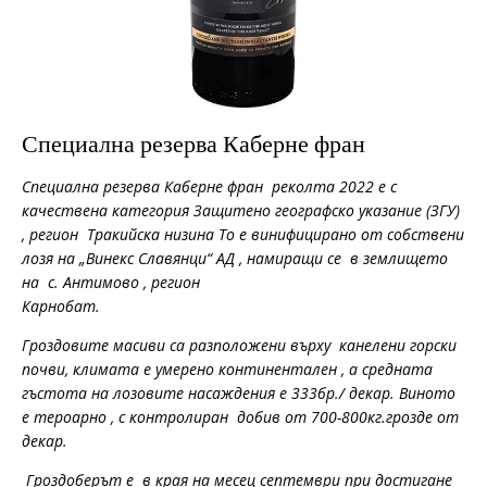
Специална резерва Каберне фран
Специална резерва Каберне фран реколта 2022 е с
качествена категория Защитено географско указание
(
ЗГУ
)
, регион Тракийска низина То е винифицирано от собствени
лозя на „Винекс Славянци“ АД , намиращи се в землището
на с. Антимово , регион
Карнобат.
Гроздовите масиви са разположени върху канелени горски
почви, климата е умерено континентален , а средната
гъстота на лозовите насаждения е 333бр./ декар. Виното
е тероарно , с контролиран добив от 700-800кг.грозде от
декар.
Гроздоберът е в края на месец септември при достигане