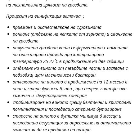
на технологична зрялост на гроздето.
Процесът на винификация включва
:
приемане и окачествяване на суровината
ронкане
(
отделяне на чепката от зърното
)
и смачкване
на гроздето
получената гроздова каша се ферментира с помощта
на селектирани дрожди при контролирана
температура 25-27 ̊С в продължение на две седмици
отделяне на виното от твърдите части и засяване с
подходящ щам млечнокисели бактерии
отлежаване на виното в продължение на 12 месеца в
нови и стари френски бъчви , при непрекъснат физико-
химичен и дегустационен контрол
стабилизиране на виното срещу белтъчни и кристални
помътнявания и последващо стерилно бутилиране
стареене на виното в бутилка минимум 6 месеца и
последваща дегустация за определяне на отпималното
момент за да се предложи на пазара