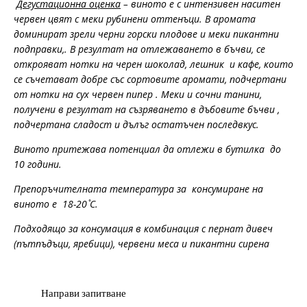
Дегустационна оценка
– виното е с интензивен наситен
червен цвят с меки рубинени оттенъци. В аромата
доминират зрели черни горски плодове и меки пикантни
подправки,. В резултат на отлежаването в бъчви, се
открояват нотки на черен шоколад, лешник и кафе, които
се съчетават добре със сортовите аромати, подчертани
от нотки на сух червен пипер . Меки и сочни танини,
получени в резултат на съзряването в дъбовите бъчви ,
подчертана сладост и дълъг остатъчен последвкус.
Виното притежава потенциал да отлежи в бутилка до
10 години.
Препоръчителната температура за консумиране на
виното е 18-20 ̊С.
Подходящо за консумация в комбинация с пернат дивеч
(пътпъдъци, яребици), червени меса и пикантни сирена