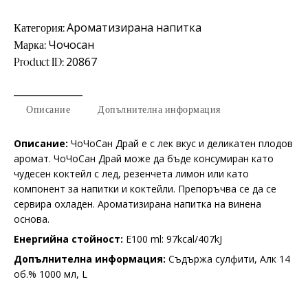
Категория:
Ароматизирана напитка
Марка:
Чочосан
Product ID:
20867
Описание
Допълнителна информация
Описание:
ЧоЧоСан Драй е с лек вкус и деликатен плодов
аромат. ЧоЧоСан Драй може да бъде консумиран като
чудесен коктейл с лед, резенчета лимон или като
компонент за напитки и коктейли. Препоръчва се да се
сервира охладен. Ароматизирана напитка на винена
основа.
Енергийна стойност:
E100 ml: 97kcal/407kJ
Допълнителна информация:
Съдържа сулфити, Алк 14
об.% 1000 мл, L