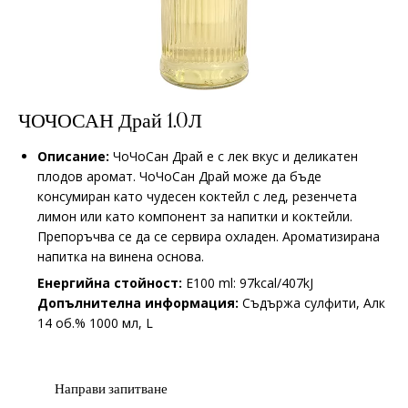
ЧОЧОСАН Драй 1.0Л
Описание:
ЧоЧоСан Драй е с лек вкус и деликатен
плодов аромат. ЧоЧоСан Драй може да бъде
консумиран като чудесен коктейл с лед, резенчета
лимон или като компонент за напитки и коктейли.
Препоръчва се да се сервира охладен. Ароматизирана
напитка на винена основа.
Енергийна стойност:
E100 ml: 97kcal/407kJ
Допълнителна информация:
Съдържа сулфити, Алк
14 об.% 1000 мл, L