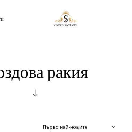
ти
оздова ракия