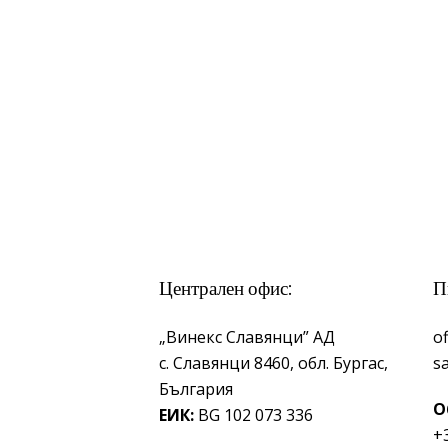
Централен офис:
П
„Винекс Славянци” АД
o
с.
Славянци 8460,
обл.
Бургас,
s
България
О
ЕИК:
BG 102 073 336
+