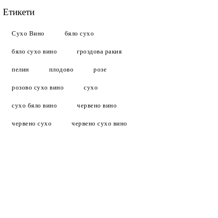
Етикети
Сухо Вино
бяло сухо
бяло сухо вино
гроздова ракия
пелин
плодово
розе
розово сухо вино
сухо
сухо бяло вино
червено вино
червено сухо
червено сухо вино