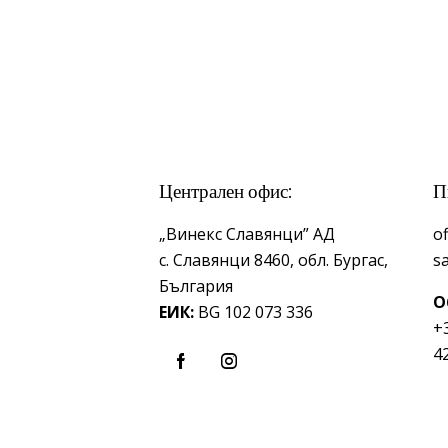
Централен офис:
П
„Винекс Славянци” АД
o
с.
Славянци 8460,
обл.
Бургас,
s
България
О
ЕИК:
BG 102 073 336
+
4