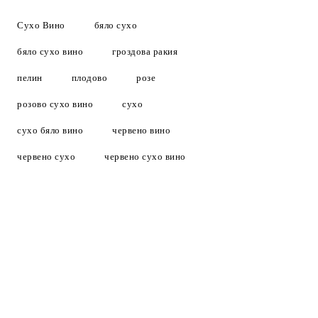
Сухо Вино
бяло сухо
бяло сухо вино
гроздова ракия
пелин
плодово
розе
розово сухо вино
сухо
сухо бяло вино
червено вино
червено сухо
червено сухо вино