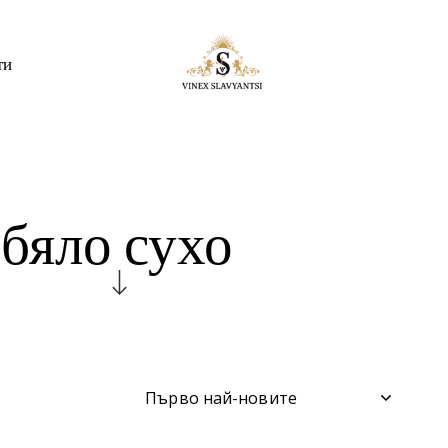
ти
бяло сухо