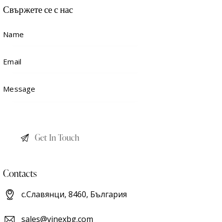
Свържете се с нас
Contacts
с.Славянци, 8460, България
sales@vinexbg.com