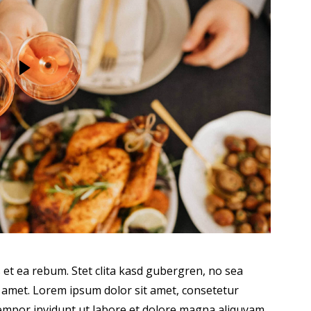
 et ea rebum. Stet clita kasd gubergren, no sea
 amet. Lorem ipsum dolor sit amet, consetetur
tempor invidunt ut labore et dolore magna aliquyam