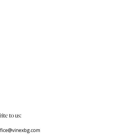
ite to us:
ffice@vinexbg.com