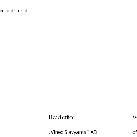
ted and stored.
Head office
Wr
„Vinex Slavyantsi" AD
o