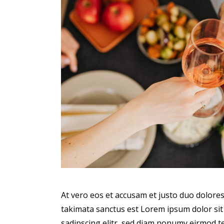
At vero eos et accusam et justo duo dolores
takimata sanctus est Lorem ipsum dolor sit
sadipscing elitr, sed diam nonumy eirmod 