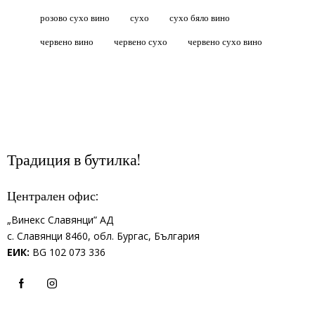
розово сухо вино
сухо
сухо бяло вино
червено вино
червено сухо
червено сухо вино
Традиция в бутилка!
Централен офис:
„Винекс Славянци” АД
с.
Славянци 8460,
обл.
Бургас, България
ЕИК:
BG 102 073 336