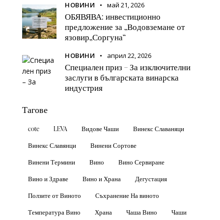
НОВИНИ
май 21, 2026
ОБЯВЯВА: инвестиционно
предложение за „Водовземане от
язовир„Соргуна“
НОВИНИ
април 22, 2026
Специален приз – За изключителни
заслуги в българската винарска
индустрия
Тагове
cote
LEVA
Видове Чаши
Винекс Славаняци
Винекс Славянци
Винени Сортове
Винени Термини
Вино
Вино Сервиране
Вино и Здраве
Вино и Храна
Дегустация
Ползите от Виното
Съхранение На виното
Температура Вино
Храна
Чаша Вино
Чаши