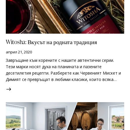
Witosha: Вкусът на родната традиция
април 21, 2020
Завръщане към корените с нашите автентични серии.
Тези марки носят духа на планината и пазените
десетилетия рецепти. Разберете как Червеният Мискет и
Димият се превръщат в любими класики, които всяка…